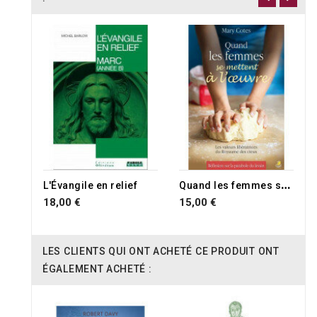
RUPTURE DE STOCK
Q
uand les femmes se mettent à l'oeuvre
L'Évangile en relief
18,00 €
15,00 €
LES CLIENTS QUI ONT ACHETÉ CE PRODUIT ONT
ÉGALEMENT ACHETÉ :