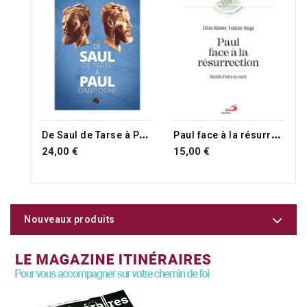
D
e Saul de Tarse à Paul d'Antioche
P
aul face à la résurrection
24,00 €
15,00 €
Nouveaux produits