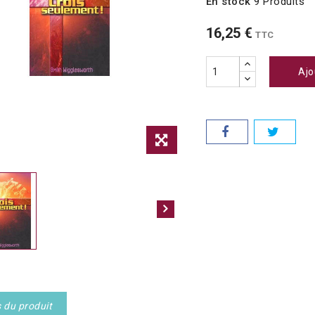
En stock
9 Produits
16,25 €
TTC
Ajo
s du produit