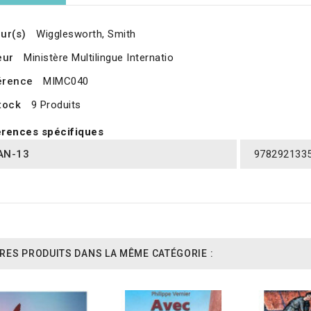
ur(s)
Wigglesworth, Smith
eur
Ministère Multilingue Internatio
érence
MIMC040
tock
9 Produits
rences spécifiques
AN-13
978292133
RES PRODUITS DANS LA MÊME CATÉGORIE :