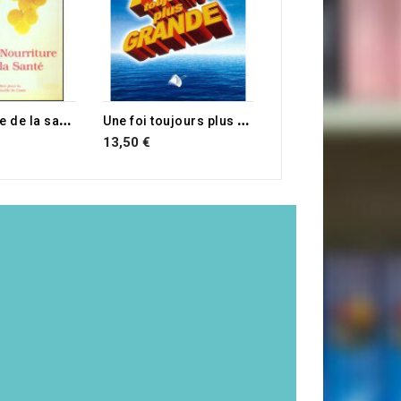
L
a nourriture de la santé
U
ne foi toujours plus grande
13,50 €