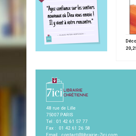
Déco
20,2
48 rue de Lille
75007 PARIS
Tel : 01 42 61 57 77
Fax : 01 42 61 26 58
Email : contact@librairie-7ici.com