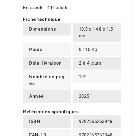
En stock
4 Produits
Fiche technique
Dimensions
10.5 x 14.8 x 1.5
cm
Poids
0.115 Kg
Délai livraison
2 à 4 jours
Nombre de pag
192
es
Année
2025
Références spécifiques
ISBN
9782365263948
EAN-13
9782365263948