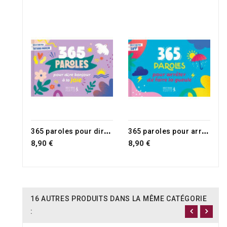
3
65 paroles pour dire bonjour à la joie
3
65 paroles pour arrêter de faire la gueule
8,90 €
8,90 €
16 AUTRES PRODUITS DANS LA MÊME CATÉGORIE
: