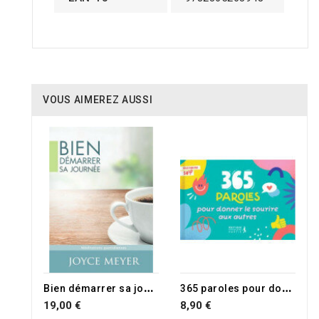
VOUS AIMEREZ AUSSI
B
ien démarrer sa journée
3
65 paroles pour donner le sourire aux autres
19,00 €
8,90 €