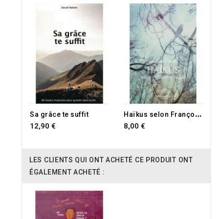
H
aïkus selon François d'Assise
Sa grâce te suffit
12,90 €
8,00 €
LES CLIENTS QUI ONT ACHETÉ CE PRODUIT ONT
ÉGALEMENT ACHETÉ :