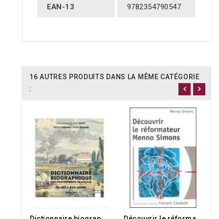
EAN-13
9782354790547
16 AUTRES PRODUITS DANS LA MÊME CATÉGORIE
:
RUPTURE DE STOCK
D
ictionnaire biographique des protestants français
D
écouvrir le réformateur Menno Simons