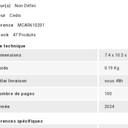
ur(s)
Non Défini
eur
Cedis
érence
MCAR610201
tock
47 Produits
e technique
imensions
7.4 x 10.5 x
oids
0.19 Kg
élai livraison
sous 48h
ombre de pages
100
nnée
2024
rences spécifiques