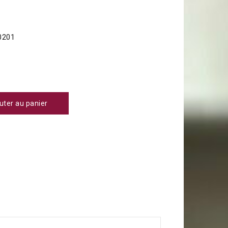
0201
uter au panier