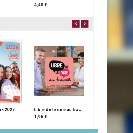
4,40 €
RUPTURE DE STOCK
1,10 €
E STOCK
L
ibre de le dire au travail
ok 2027
1,96 €