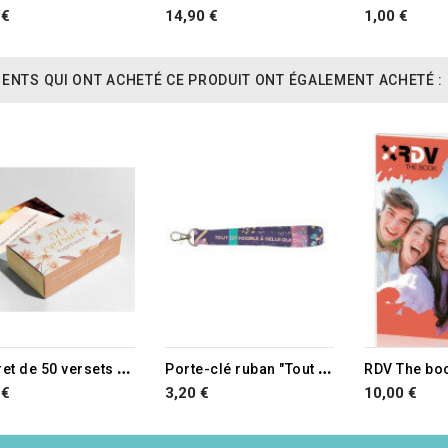
 €
14,90 €
1,00 €
IENTS QUI ONT ACHETÉ CE PRODUIT ONT ÉGALEMENT ACHETÉ :
RUPTURE DE STOCK
RUPTURE D
C
offret de 50 versets espérance
P
orte-clé ruban "Tout est possible à celui qui croit" Mc 9.23
RDV The bo
 €
3,20 €
10,00 €