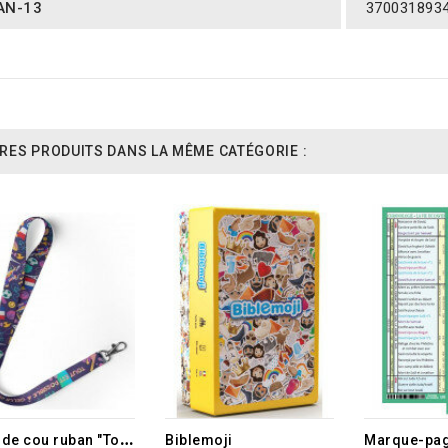
AN-13
370031893
RES PRODUITS DANS LA MÊME CATÉGORIE :
RUPTURE DE STOCK
T
our de cou ruban "Tout est possible à celui qui croit" Mc 9.23
Biblemoji