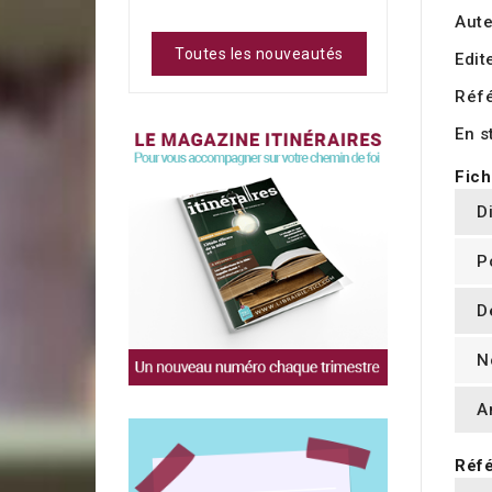
Aute
Toutes les nouveautés
Edit
Réf
En s
Fich
D
P
D
N
A
Réfé