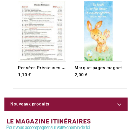
RUPTURE DE STOCK
RUPTURE DE STOCK
P
ensées Précieuses 2027
Marque-pages magnet
1,10 €
2,00 €
Nouveaux produits