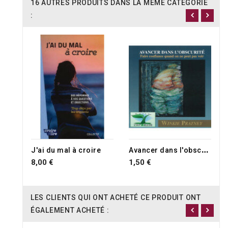
16 AUTRES PRODUITS DANS LA MÊME CATÉGORIE
:
RUPTURE DE STOCK
RUPTURE DE STOCK
A
vancer dans l'obscurité
J'ai du mal à croire
8,00 €
1,50 €
LES CLIENTS QUI ONT ACHETÉ CE PRODUIT ONT
ÉGALEMENT ACHETÉ :