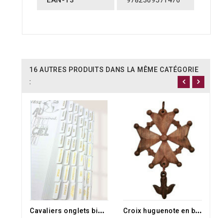
EAN-13
9782369571476
16 AUTRES PRODUITS DANS LA MÊME CATÉGORIE
:
RUPTURE DE STOCK
C
avaliers onglets biblique blanc doré
C
roix huguenote en bois exotique