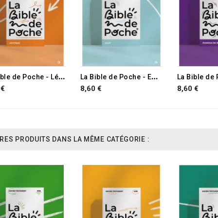
RUPTURE D
L
a Bible de Poche - Lévitique
L
a Bible de Poche - Esaïe
 €
8,60 €
8,60 €
RES PRODUITS DANS LA MÊME CATÉGORIE :