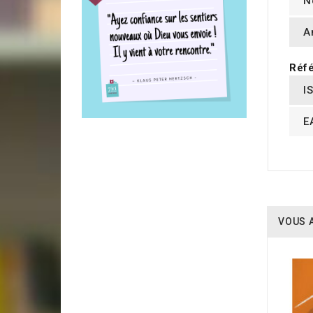
N
A
Réfé
I
E
VOUS 