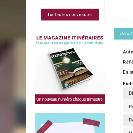
Toutes les nouveautés
Détail
Aute
Réf
En s
Fich
D
P
D