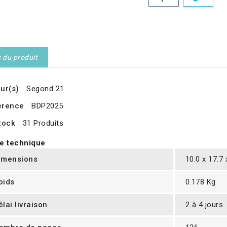
s du produit
ur(s)
Segond 21
érence
BDP2025
tock
31 Produits
e technique
imensions
10.0 x 17.7
oids
0.178 Kg
élai livraison
2 à 4 jours