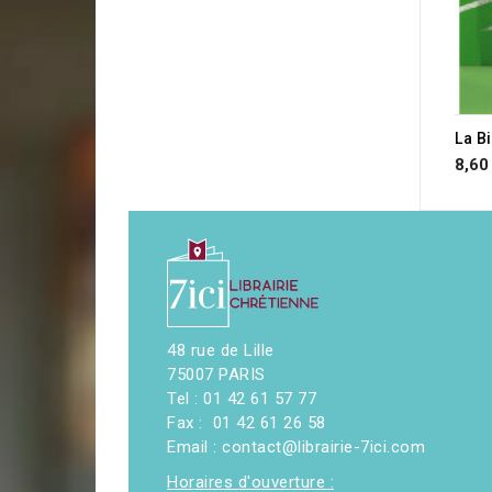
8,60
48 rue de Lille
75007 PARIS
Tel : 01 42 61 57 77
Fax : 01 42 61 26 58
Email : contact@librairie-7ici.com
Horaires d'ouverture :