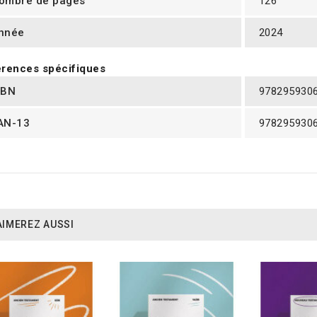
ombre de pages
126
nnée
2024
rences spécifiques
SBN
978295930
AN-13
978295930
AIMEREZ AUSSI