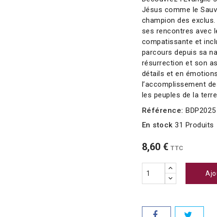
Jésus comme le Sauveu
champion des exclus. 
ses rencontres avec l
compatissante et incl
parcours depuis sa na
résurrection et son as
détails et en émotio
l’accomplissement des
les peuples de la terre
Référence:
BDP2025
En stock
31 Produits
8,60 €
TTC
Ajo