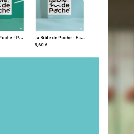
L
a Bible de Poche - Psaumes
L
a Bible de Poche - Esaïe
8,60 €