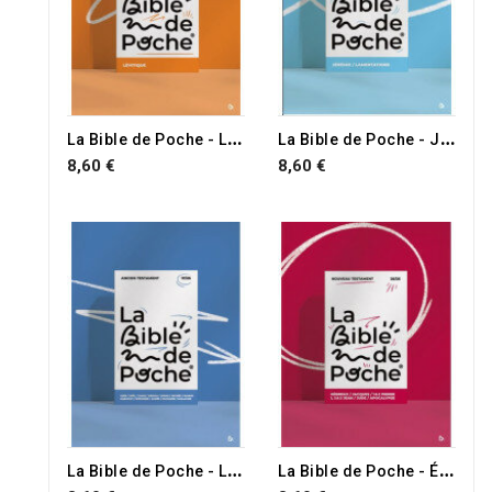
L
a Bible de Poche - Lévitique
L
a Bible de Poche - Jérémie, Lamentations
8,60 €
8,60 €
L
a Bible de Poche - Les Petits Prophètes
L
a Bible de Poche - Épîtres Générales, Apocalypse