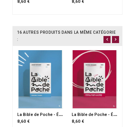
8,60 €
8,60 €
16 AUTRES PRODUITS DANS LA MÊME CATÉGORIE
:
L
a Bible de Poche - Ézéchiel, Daniel
L
a Bible de Poche - Épîtres Générales, Apocalypse
8,60 €
8,60 €