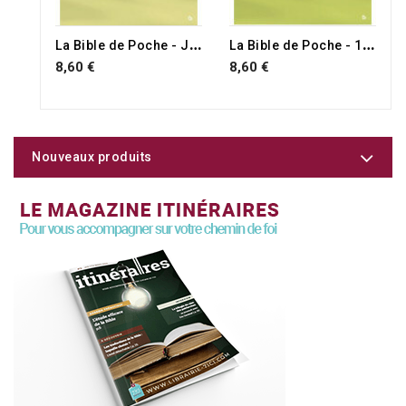
L
a Bible de Poche - Josué, Juges, Ruth
L
a Bible de Poche - 1 & 2 Samuel
8,60 €
8,60 €
Nouveaux produits