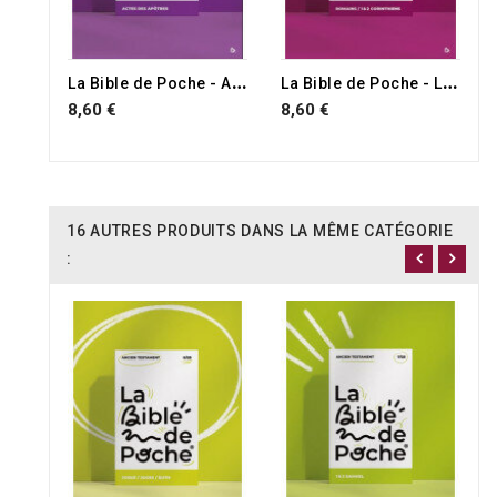
RUPTURE DE STOCK
L
a Bible de Poche - Actes des apôtres
L
a Bible de Poche - Lettres de Paul 1/2
8,60 €
8,60 €
16 AUTRES PRODUITS DANS LA MÊME CATÉGORIE
: