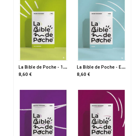
L
a Bible de Poche - 1 & 2 Samuel
L
a Bible de Poche - Esaïe
8,60 €
8,60 €