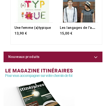
RUPTURE DE STOCK
L
es langages de l'amour expliqués aux hommes
Une femme (a)typique
13,90 €
15,00 €
Nouveaux produits