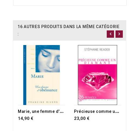
16 AUTRES PRODUITS DANS LA MÊME CATÉGORIE
:
M
arie, une femme d'obéissance
P
récieuse comme un diamant
14,90 €
23,00 €