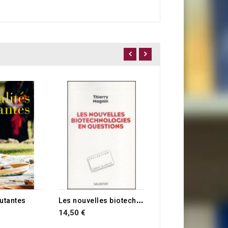
24,90 €
RUPTURE DE STOCK
L
es nouvelles biotechnologies en questions
mutantes
14,50 €