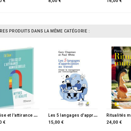
0 €
8,00 €
16,00 €
RES PRODUITS DANS LA MÊME CATÉGORIE :
L
'Église et l'attirance homosexuelle
L
es 5 langages d'appréciation au travail
Ritualités 
0 €
15,00 €
24,00 €