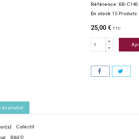
Référence:
BB-C140
En stock
15 Produits
25,00 €
TTC
Ajo
s du produit
ur(s)
Collectif
eur
Bibli'O