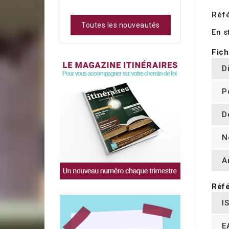
Réf
Toutes les nouveautés
En s
Fich
D
P
D
N
A
Réfé
I
E