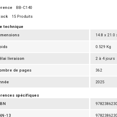
érence
BB-C140
tock
15 Produits
e technique
imensions
14.8 x 21.0
oids
0.529 Kg
élai livraison
2 à 4 jours
ombre de pages
362
nnée
2025
rences spécifiques
SBN
978238623
AN-13
978238623