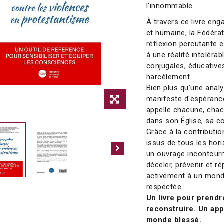
l'innommable.
À travers ce livre eng
et humaine, la Fédéra
réflexion percutante 
à une réalité intolérabl
conjugales, éducatives
harcèlement.
Bien plus qu'une analy
manifeste d'espérance.
appelle chacune, chac
dans son Église, sa co
Grâce à la contributio
issus de tous les hori
un ouvrage incontourn
déceler, prévenir et r
activement à un monde
respectée.
Un livre pour prend
reconstruire. Un app
monde blessé.