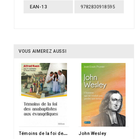
EAN-13
9782830918595
VOUS AIMEREZ AUSSI
T
émoins de la foi des anabaptistes aux évangéliques
John Wesley