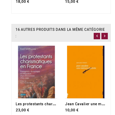
18,00 €
15,00 €
16 AUTRES PRODUITS DANS LA MÊME CATÉGORIE
:
RUPTURE DE STOCK
L
es protestants charismatiques en France
J
ean Cavalier une mémoire lacérée
23,00 €
10,00 €