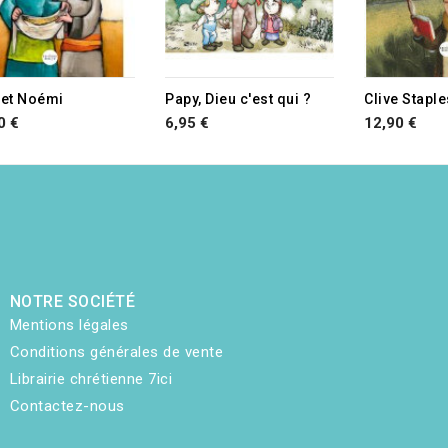
 et Noémi
Papy, Dieu c'est qui ?
Clive Stapl
0 €
6,95 €
12,90 €
NOTRE SOCIÉTÉ
Mentions légales
Conditions générales de vente
Librairie chrétienne 7ici
Contactez-nous