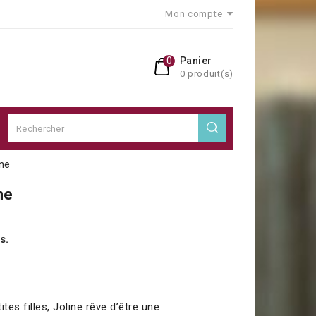
Mon compte
0
Panier
0 produit(s)
ine
ne
us.
es filles, Joline rêve d’être une