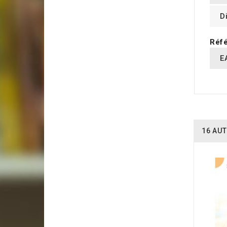
D
Réfé
E
16 AUT