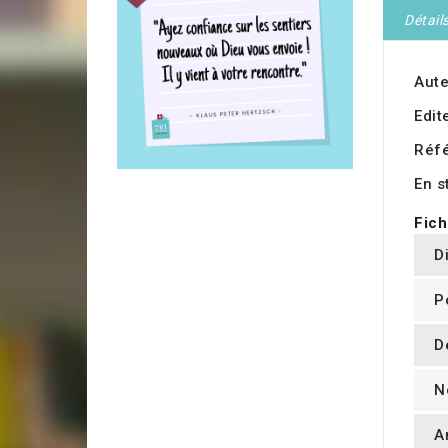
Détail
Aute
Edit
Réf
En s
Fich
D
P
D
N
A