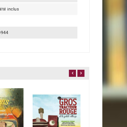
été inclus
0944
L'histoire de Pâqu
14,90 €