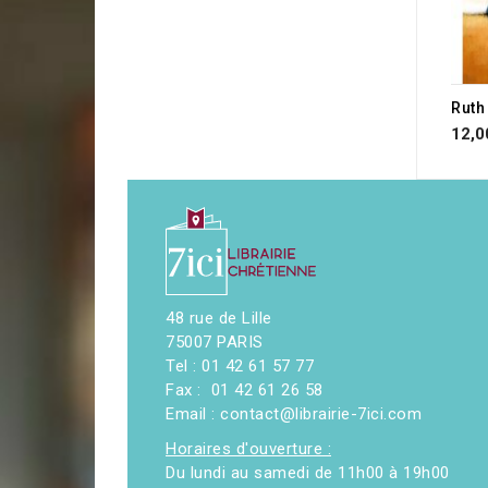
Ruth
12,0
48 rue de Lille
75007 PARIS
Tel : 01 42 61 57 77
Fax : 01 42 61 26 58
Email : contact@librairie-7ici.com
Horaires d'ouverture :
Du lundi au samedi de 11h00 à 19h00