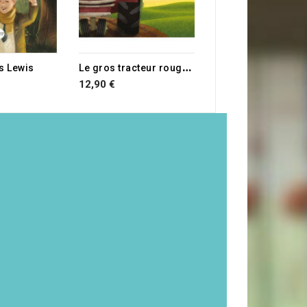
L
e gros tracteur rouge et le petit village
es Lewis
12,90 €