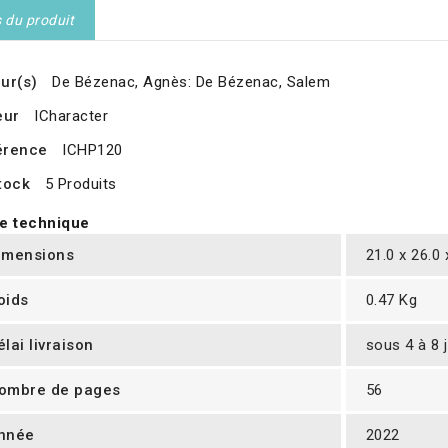
s du produit
ur(s)
De Bézenac, Agnès: De Bézenac, Salem
eur
ICharacter
érence
ICHP120
tock
5 Produits
e technique
imensions
21.0 x 26.0
oids
0.47 Kg
élai livraison
sous 4 à 8 
ombre de pages
56
nnée
2022