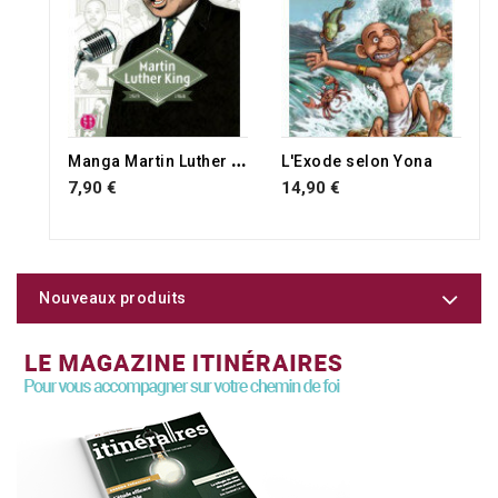
M
anga Martin Luther King
L'Exode selon Yona
7,90 €
14,90 €
Nouveaux produits