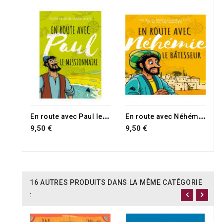
E
n route avec Paul le missionnaire
E
n route avec Néhémie, le bâtisseur !
9,50 €
9,50 €
16 AUTRES PRODUITS DANS LA MÊME CATÉGORIE
: