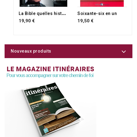
RUPTURE DE STOCK
L
a Bible quelles histoires
Soixante-six en un
19,90 €
19,50 €
Nouveaux produits