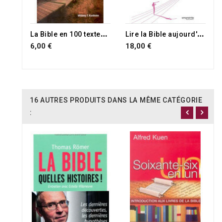
L
a Bible en 100 textes essentiels
L
ire la Bible aujourd'hui
6,00 €
18,00 €
16 AUTRES PRODUITS DANS LA MÊME CATÉGORIE
: