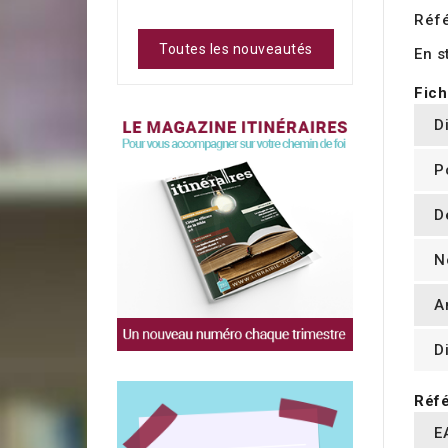
Réf
Toutes les nouveautés
En s
Fich
D
P
D
N
A
D
Réfé
E