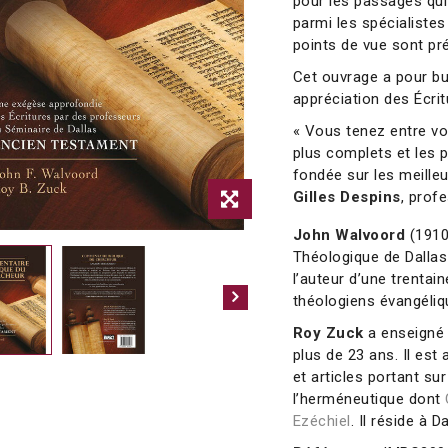
pour les passages qui
parmi les spécialiste
points de vue sont pr
Cet ouvrage a pour bu
appréciation des Écrit
« Vous tenez entre vo
plus complets et les p
fondée sur les meille
Gilles Despins
, prof
John Walvoord
(1910
Théologique de Dallas
l’auteur d’une trenta
théologiens évangéliq
Roy Zuck
a enseigné 
plus de 23 ans. Il est 
et articles portant sur
l’herméneutique dont
Ezéchiel
. Il réside à D