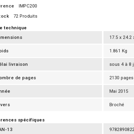
érence
IMPC200
tock
72 Produits
e technique
imensions
17.5 x 24.2
oids
1.861 Kg
élai livraison
sous 4 à 8 
ombre de pages
2130 pages
nnée
Mai 2015
ivers
Broché
rences spécifiques
AN-13
978289082