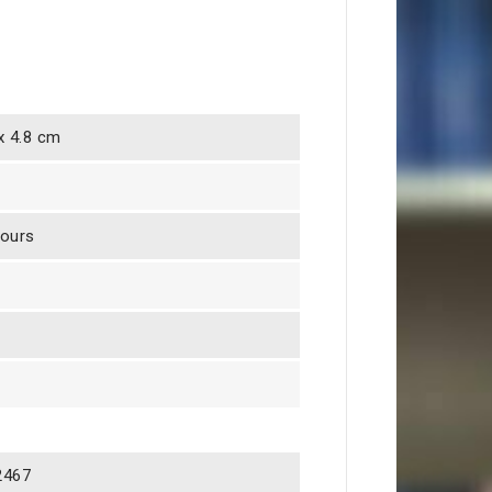
 x 4.8 cm
jours
2467