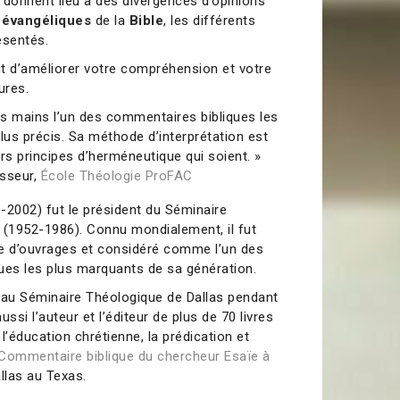
 donnent lieu à des divergences d’opinions
s
évangéliques
de la
Bible
, les différents
ésentés.
t d’améliorer votre compréhension et votre
ures.
s mains l’un des commentaires bibliques les
lus précis. Sa méthode d’interprétation est
urs principes d’herméneutique qui soient. »
esseur,
École Théologie ProFAC
-2002) fut le président du Séminaire
 (1952-1986). Connu mondialement, il fut
ine d’ouvrages et considéré comme l’un des
ues les plus marquants de sa génération.
au Séminaire Théologique de Dallas pendant
aussi l’auteur et l’éditeur de plus de 70 livres
 l’éducation chrétienne, la prédication et
Commentaire biblique du chercheur Esaïe à
allas au Texas.