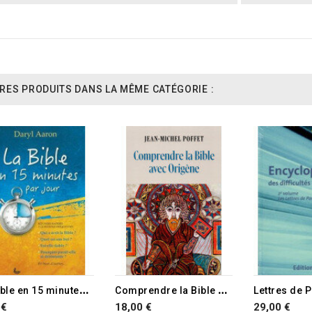
RES PRODUITS DANS LA MÊME CATÉGORIE :
L
a Bible en 15 minutes par jour
C
omprendre la Bible avec Origène
Lettres de P
 €
18,00 €
29,00 €