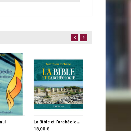
PROMO
5,00 €
L
a Bible et l'archéologie
aul
18,00 €