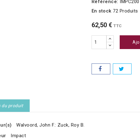
Référence:
IMPC200
En stock
72 Produits
62,50 €
TTC
Ajo
s du produit
ur(s)
Walvoord, John F.: Zuck, Roy B.
eur
Impact