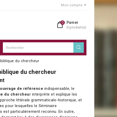
Mon compte
0
Panier
0 produit(s)
iblique du chercheur
iblique du chercheur
ent
n
ouvrage de référence
indispensable, le
ue du chercheu
r interprète et explique les
pproche littérale grammaticale-historique, et
es pour lesquelles le Séminaire
s est particulièrement reconnu. En outre,