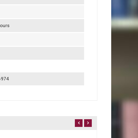
jours
6974