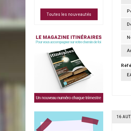
P
Toutes les nouveautés
D
N
A
Réfé
E
16 AUT