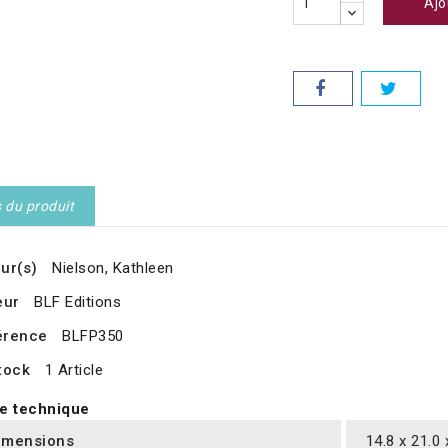
Ajo
s du produit
ur(s)
Nielson, Kathleen
eur
BLF Editions
érence
BLFP350
tock
1 Article
e technique
imensions
14.8 x 21.0