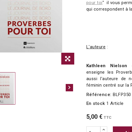
pour toi
" il vous per
qui correspondent à l
L'auteure
:
Kathleen Nielson
e
enseigne les Proverbe
aussi l’auteure de n
féminin centré sur la 
Référence:
BLFP350
En stock
1 Article
5,00 €
TTC