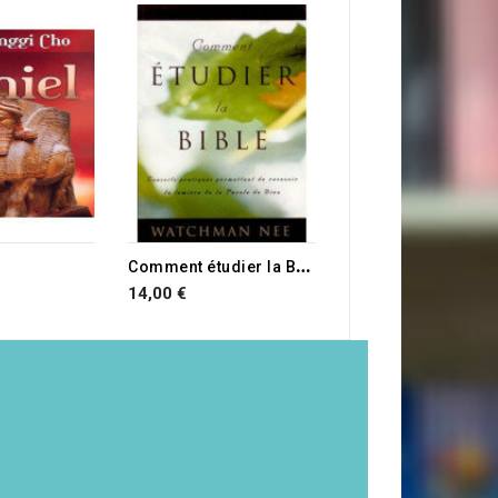
36,00 €
RUPTURE DE STOCK
C
omment étudier la Bible
14,00 €