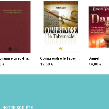
D
ictionnaire grec-français du Nouveau Testament
C
omprendre le Tabernacle
Daniel
0 €
19,50 €
14,00 €
NOTRE SOCIÉTÉ