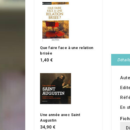
Que faire face à une relation
brisée
1,40 €
Détail
Aute
Edit
Réf
En s
Une année avec Saint
Fich
Augustin
34,90 €
D