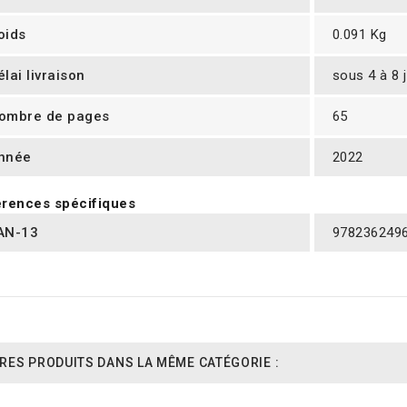
oids
0.091 Kg
élai livraison
sous 4 à 8 
ombre de pages
65
nnée
2022
rences spécifiques
AN-13
978236249
RES PRODUITS DANS LA MÊME CATÉGORIE :