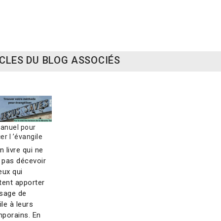
P
etit manuel pour annoncer l'Évangile
0 €
CLES DU BLOG ASSOCIÉS
manuel pour
r l ’évangile
n livre qui ne
t pas décevoir
eux qui
tent apporter
sage de
ile à leurs
porains. En