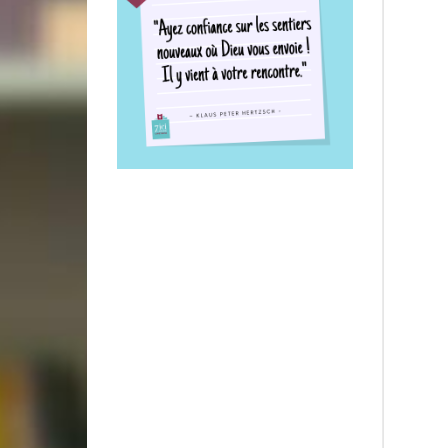
La pr
5,30
LES CL