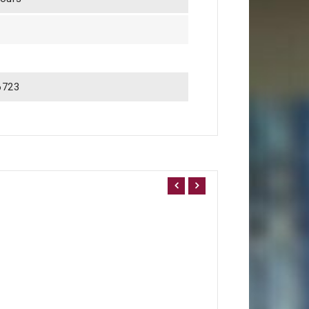
6723
L'odyssée du Titan
11,20 €