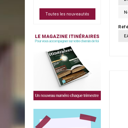
N
Toutes les nouveautés
Réfé
E
16 AUT