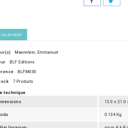
s du produit
ur(s)
Maennlein, Emmanuel
eur
BLF Editions
érence
BLFM030
tock
7 Produits
e technique
imensions
13.0 x 21.0
oids
0.134 Kg
élai livraison
sous 4 à 8 