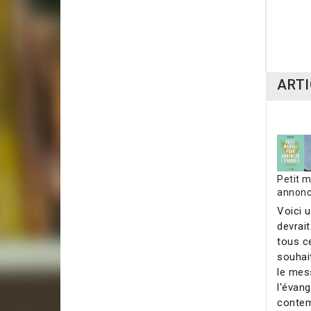
14,0
ARTI
Petit 
annonce
Voici u
devrai
tous c
souhai
le mes
l'évang
contem