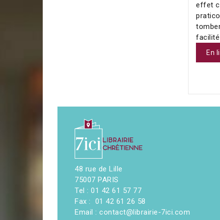
effet c
pratic
tomber
facilit
En l
48 rue de Lille
75007 PARIS
Tel : 01 42 61 57 77
Fax : 01 42 61 26 58
Email : contact@librairie-7ici.com