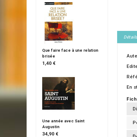
Détail
Que faire face à une relation
Aute
brisée
1,40 €
Edit
Réf
En s
Fich
D
Une année avec Saint
P
Augustin
34,90 €
D