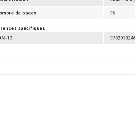
ombre de pages
96
rences spécifiques
AN-13
978291024
RES PRODUITS DANS LA MÊME CATÉGORIE :