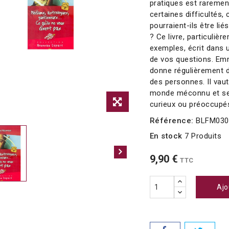
pratiques est raremen
certaines difficultés,
pourraient-ils être li
? Ce livre, particuliè
exemples, écrit dans u
de vos questions. Emm
donne régulièrement d
des personnes. Il vaut
monde méconnu et secr
curieux ou préoccupés 
Référence:
BLFM030
En stock
7 Produits
9,90 €
TTC
Ajo