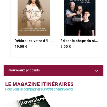
RUPTURE DE STOCK
D
ébloquez votre délivrance
B
riser la chape du silence
19,00 €
5,00 €
Nouveaux produits