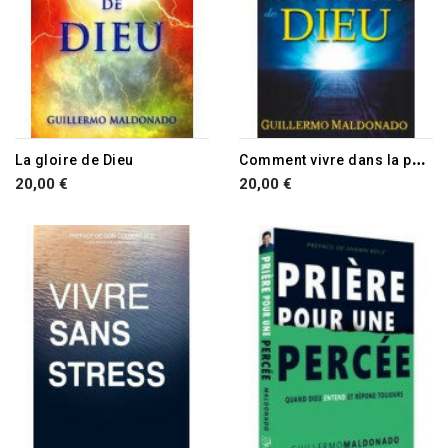
RUPTURE DE STOCK
RUPTURE DE STOCK
C
omment vivre dans la puissance surnaturelle de Dieu
La gloire de Dieu
20,00 €
20,00 €