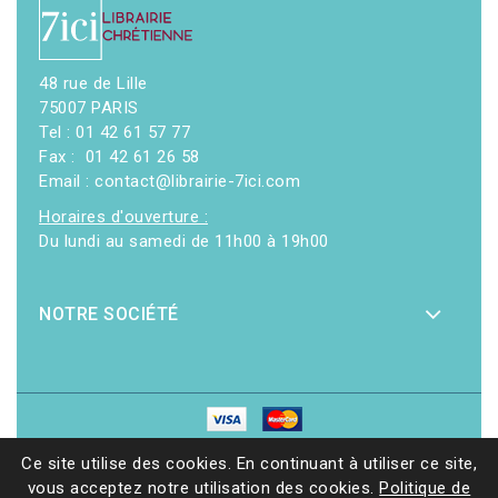
48 rue de Lille
75007 PARIS
Tel : 01 42 61 57 77
Fax : 01 42 61 26 58
Email : contact@librairie-7ici.com
Horaires d'ouverture :
Du lundi au samedi de 11h00 à 19h00
NOTRE SOCIÉTÉ
© 2026 - Librairie 7ici
|
Site web réalisé par Ethicweb
Ce site utilise des cookies. En continuant à utiliser ce site,
vous acceptez notre utilisation des cookies.
Politique de