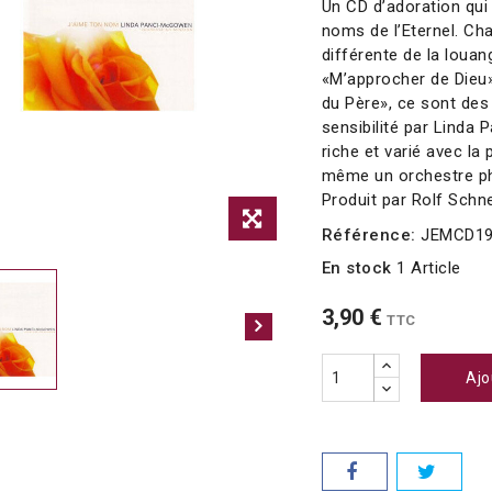
Un CD d’adoration qui
noms de l’Eternel. Ch
différente de la loua
«M’approcher de Dieu»
du Père», ce sont de
sensibilité par Linda 
riche et varié avec la
même un orchestre ph
Produit par Rolf Schn
Référence:
JEMCD19
En stock
1 Article
3,90 €
TTC
Ajo