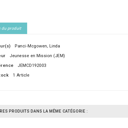
s du produit
ur(s)
Panci-Mcgowen, Linda
eur
Jeunesse en Mission (JEM)
érence
JEMCD192003
tock
1 Article
RES PRODUITS DANS LA MÊME CATÉGORIE :