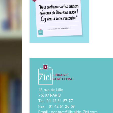
48 rue de Lille
75007 PARIS
Tel : 01 42 61 57 77
Fax : 01 42 61 26 58
Email : contact@librairie-7ici.com