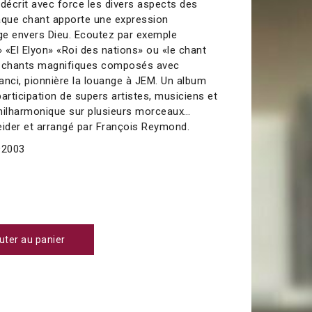
 décrit avec force les divers aspects des
aque chant apporte une expression
nge envers Dieu. Ecoutez par exemple
 «El Elyon» «Roi des nations» ou «le chant
s chants magnifiques composés avec
Panci, pionnière la louange à JEM. Un album
 participation de supers artistes, musiciens et
ilharmonique sur plusieurs morceaux…
eider et arrangé par François Reymond.
2003
uter au panier