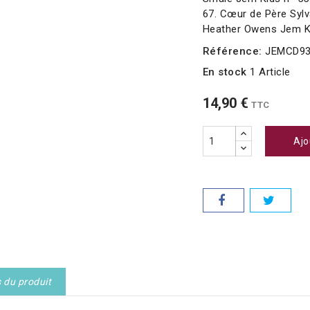
67. Cœur de Père Syl
Heather Owens Jem Ki
Référence:
JEMCD93
En stock
1 Article
14,90 €
TTC
Ajo
s du produit