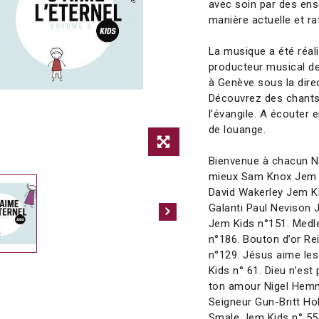
avec soin par des ens
manière actuelle et ra
La musique a été réal
producteur musical de
à Genève sous la dire
Découvrez des chants 
l’évangile. A écouter 
de louange.
Bienvenue à chacun Ni
mieux Sam Knox Jem 
David Wakerley Jem Ki
Galanti Paul Nevison 
Jem Kids n°151. Medle
n°186. Bouton d’or R
n°129. Jésus aime le
Kids n° 61. Dieu n’es
ton amour Nigel Hemm
Seigneur Gun-Britt H
Smale Jem Kids n° 55.