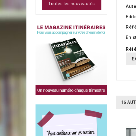
Toutes les nouveautés
Aute
Edit
Réf
En s
Réfé
E
16 AUT