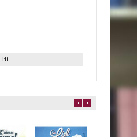
1141
CD L'Espoir se des