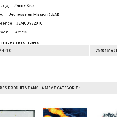
ur(s)
J'aime Kids
eur
Jeunesse en Mission (JEM)
érence
JEMCD932016
tock
1 Article
rences spécifiques
AN-13
764015169
RES PRODUITS DANS LA MÊME CATÉGORIE :