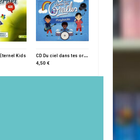
12,00 €
RUPTURE DE STOCK
C
D Du ciel dans tes oreilles Playback
Eternel Kids
4,50 €