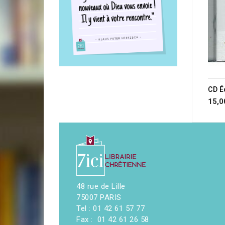
CD É
15,0
48 rue de Lille
75007 PARIS
Tel : 01 42 61 57 77
Fax : 01 42 61 26 58