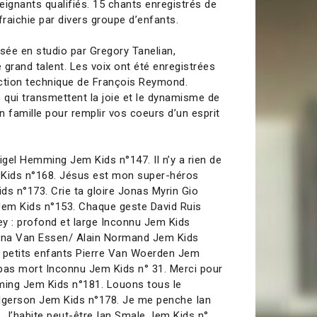
eignants qualifiés. 15 chants enregistrés de
fraichie par divers groupe d’enfants.
isée en studio par Gregory Tanelian,
 grand talent. Les voix ont été enregistrées
ction technique de François Reymond.
qui transmettent la joie et le dynamisme de
en famille pour remplir vos coeurs d’un esprit
gel Hemming Jem Kids n°147. Il n’y a rien de
Kids n°168. Jésus est mon super-héros
ds n°173. Crie ta gloire Jonas Myrin Gio
Jem Kids n°153. Chaque geste David Ruis
y : profond et large Inconnu Jem Kids
eina Van Essen/ Alain Normand Jem Kids
s petits enfants Pierre Van Woerden Jem
t pas mort Inconnu Jem Kids n° 31. Merci pour
ing Jem Kids n°181. Louons tous le
olgerson Jem Kids n°178. Je me penche Ian
 J’habite peut-être Ian Smale Jem Kids n°