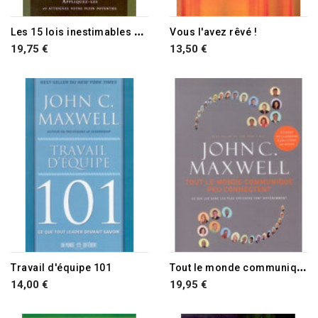
RUPTURE DE STOCK
L
es 15 lois inestimables de la croissance
Vous l'avez rêvé !
19,75 €
13,50 €
T
out le monde communique, peu connectent
Travail d'équipe 101
14,00 €
19,95 €