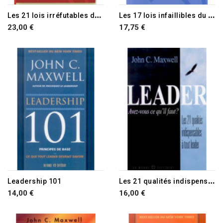
RUPTURE DE STOCK
L
es 21 lois irréfutables du leadership
L
es 17 lois infaillibles du travail en équipe
23,00 €
17,75 €
L
es 21 qualités indispensables à tout leader
Leadership 101
14,00 €
16,00 €