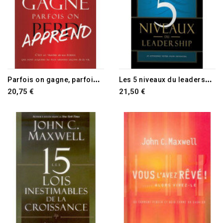
RUPTURE DE STOCK
P
arfois on gagne, parfois on apprend
L
es 5 niveaux du leadership
20,75 €
21,50 €