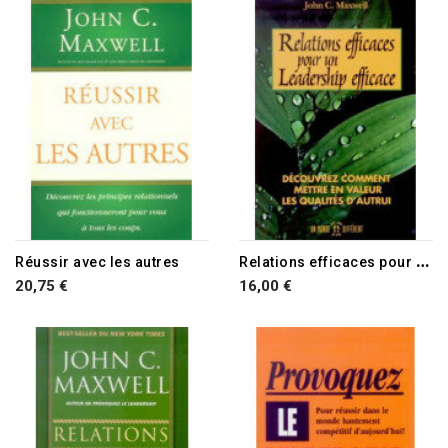
R
elations efficaces pour un leadership efficace
Réussir avec les autres
20,75 €
16,00 €