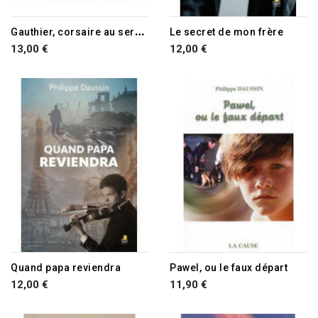
G
authier, corsaire au service de sa Majesté
Le secret de mon frère
13,00 €
12,00 €
Quand papa reviendra
Pawel, ou le faux départ
12,00 €
11,90 €