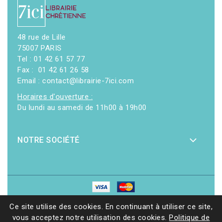
48 rue de Lille
75007 PARIS
Tel : 01 42 61 57 77
Fax : 01 42 61 26 58
Email : contact@librairie-7ici.com
Horaires d'ouverture :
Du lundi au samedi de 11h00 à 19h00
NOTRE SOCIÉTÉ
© 2026 - Librairie 7ici
|
Site web réalisé par Ethicweb
Ce site utilise des cookies. En continuant à utiliser ce site,
vous acceptez notre utilisation des cookies.
Politique de