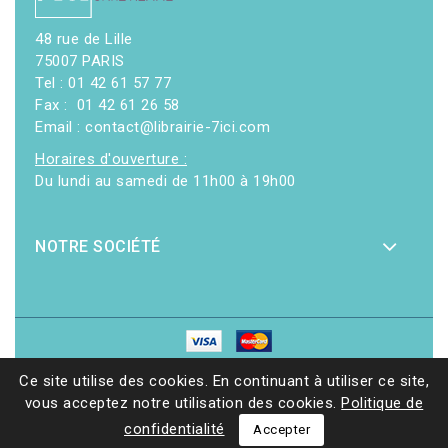
48 rue de Lille
75007 PARIS
Tel : 01 42 61 57 77
Fax : 01 42 61 26 58
Email : contact@librairie-7ici.com
Horaires d'ouverture :
Du lundi au samedi de 11h00 à 19h00
NOTRE SOCIÉTÉ
© 2026 - Librairie 7ici
|
Site web réalisé par Ethicweb
Ce site utilise des cookies. En continuant à utiliser ce site,
vous acceptez notre utilisation des cookies.
Politique de
confidentialité
Accepter