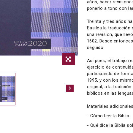
años, hacer revisiones
ponerlo a tono con l
Treinta y tres años h
Basilea la traducción
una revisión, que llev
1602. Desde entonces,
seguido.
Así pues, el trabajo 
ejercicio de continui
participando de forma
1995, y con los mismos
original, a la tradició
bíblicos en las lengua
Materiales adicionales
- Cómo leer la Biblia.
- Qué dice la Biblia so