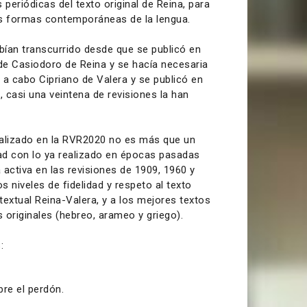
 periódicas del texto original de Reina, para
as formas contemporáneas de la lengua.
abían transcurrido desde que se publicó en
 de Casiodoro de Reina y se hacía necesaria
ó a cabo Cipriano de Valera y se publicó en
 casi una veintena de revisiones la han
realizado en la RVR2020 no es más que un
dad con lo ya realizado en épocas pasadas
 activa en las revisiones de 1909, 1960 y
 niveles de fidelidad y respeto al texto
n textual Reina-Valera, y a los mejores textos
s originales (hebreo, arameo y griego).
:
bre el perdón.