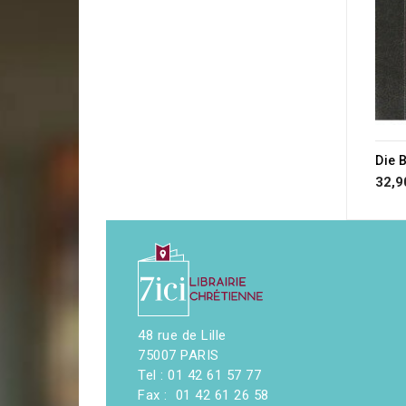
Die 
32,9
48 rue de Lille
75007 PARIS
Tel : 01 42 61 57 77
Fax : 01 42 61 26 58