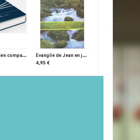
16,50 €
B
ible en italien compacte
E
vangile de Jean en japonais
4,95 €