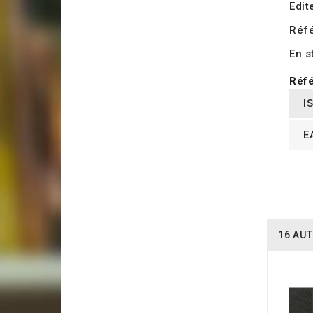
Edit
Réf
En s
Réfé
I
E
16 AUT