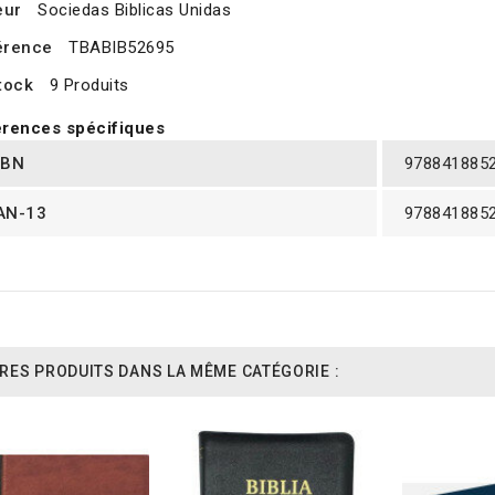
eur
Sociedas Biblicas Unidas
érence
TBABIB52695
tock
9 Produits
rences spécifiques
SBN
978841885
AN-13
978841885
RES PRODUITS DANS LA MÊME CATÉGORIE :