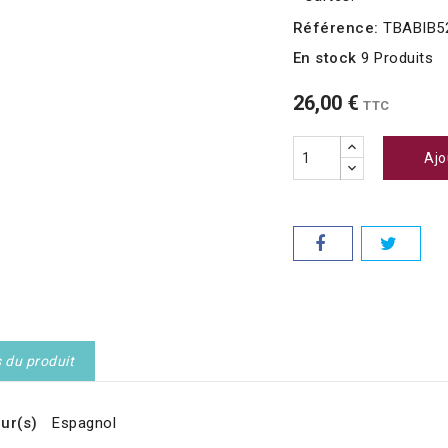
Référence:
TBABIB5
En stock
9 Produits
26,00 €
TTC
Ajo
s du produit
ur(s)
Espagnol