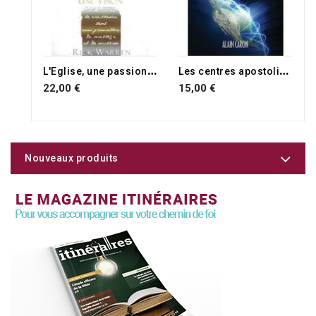
L
'Eglise, une passion, une vision
L
es centres apostoliques
22,00 €
15,00 €
Nouveaux produits