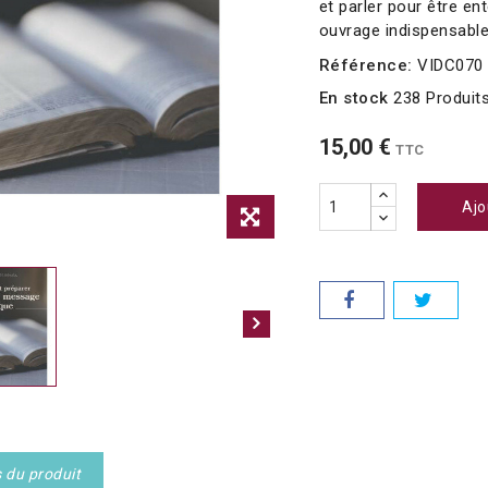
et parler pour être en
ouvrage indispensable
Référence:
VIDC070
En stock
238 Produit
15,00 €
TTC
Ajo
s du produit