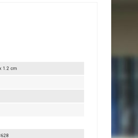
 x 1.2 cm
3628