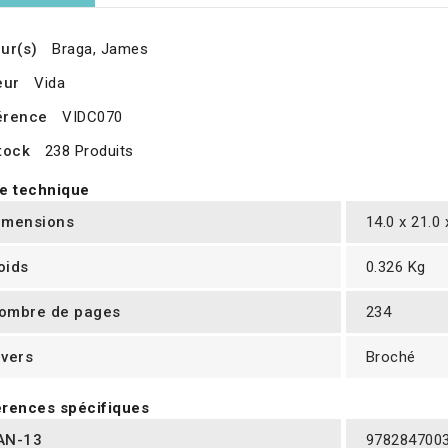
ur(s)
Braga, James
eur
Vida
érence
VIDC070
tock
238 Produits
e technique
imensions
14.0 x 21.0
oids
0.326 Kg
ombre de pages
234
ivers
Broché
rences spécifiques
AN-13
978284700