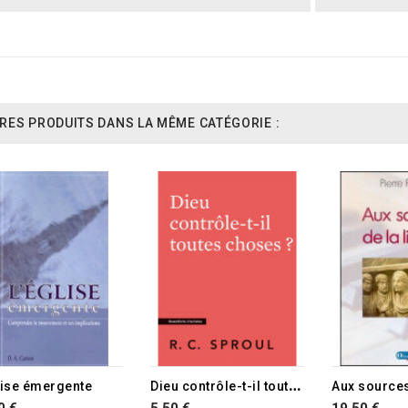
RES PRODUITS DANS LA MÊME CATÉGORIE :
D
ieu contrôle-t-il toutes choses ?
lise émergente
0 €
5,50 €
19,50 €