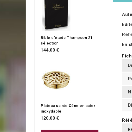
Aute
Edit
Réf
Bible d'étude Thompson 21
sélection
En s
144,00 €
Fich
D
P
N
D
Plateau sainte Cène en acier
inoxydable
120,00 €
Réfé
E