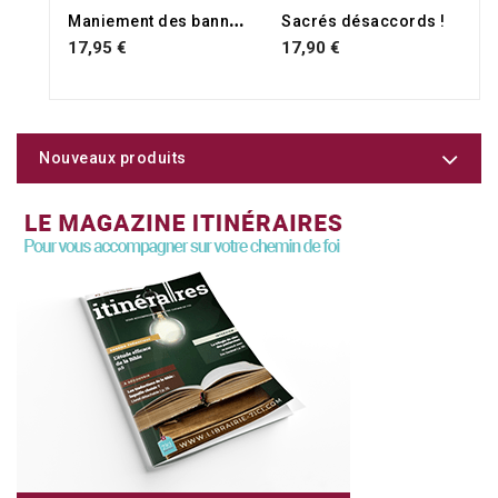
M
aniement des bannières
Sacrés désaccords !
17,95 €
17,90 €
Nouveaux produits