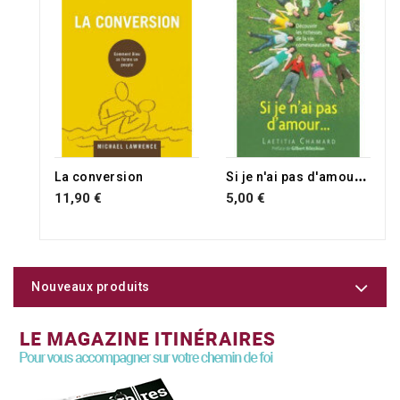
RUPTURE DE STOCK
S
i je n'ai pas d'amour...
La conversion
11,90 €
5,00 €
Nouveaux produits