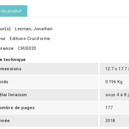
s du produit
ur(s)
Leeman, Jonathan
eur
Editions Cruciforme
érence
CRUE020
e technique
imensions
12.7 x 17.7
oids
0.196 Kg
élai livraison
sous 4 à 8 
ombre de pages
177
nnée
2018