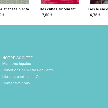
L
e Christ et ses bienfaits
Des cultes autrement
0 €
17,50 €
16,75 €
NOTRE SOCIÉTÉ
Mentions légales
Conditions générales de vente
Librairie chrétienne 7ici
Contactez-nous