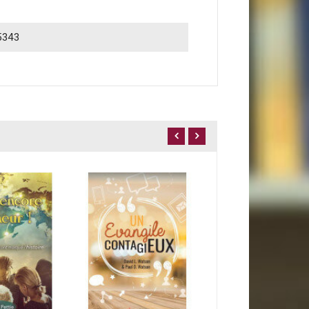
5343
Bible et handicaps
17,00 €