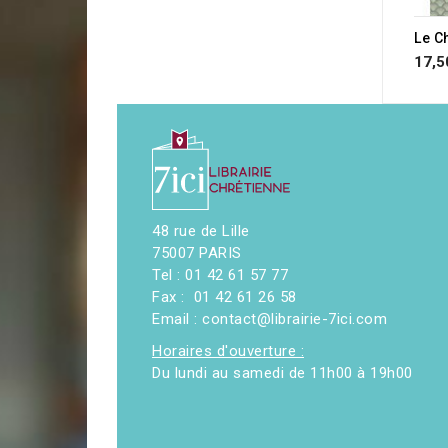
17,5
48 rue de Lille
75007 PARIS
Tel : 01 42 61 57 77
Fax : 01 42 61 26 58
Email : contact@librairie-7ici.com
Horaires d'ouverture :
Du lundi au samedi de 11h00 à 19h00