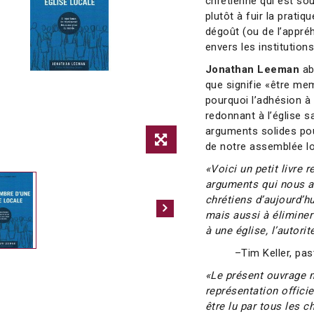
chrétienne qui est so
plutôt à fuir la pratiq
dégoût (ou de l’appré
envers les institutions
Jonathan Leeman
ab
que signifie «être mem
pourquoi l’adhésion à 
redonnant à l’église s
arguments solides po
de notre assemblée lo
«Voici un petit livre 
arguments qui nous a
chrétiens d’aujourd’hu
mais aussi à éliminer
à une église, l’autori
–Tim Keller, pa
«Le présent ouvrage 
représentation offici
être lu par tous les 