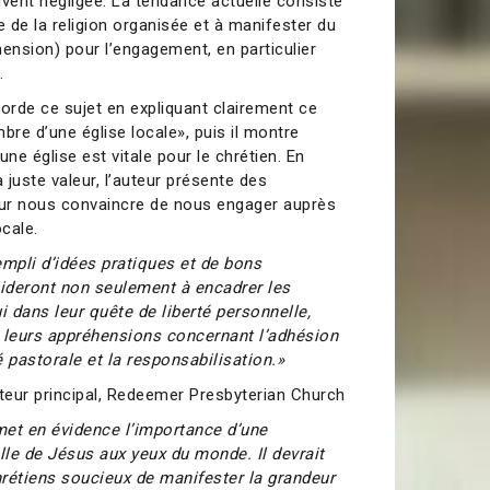
uvent négligée. La tendance actuelle consiste
ue de la religion organisée et à manifester du
hension) pour l’engagement, en particulier
.
orde ce sujet en expliquant clairement ce
bre d’une église locale», puis il montre
une église est vitale pour le chrétien. En
a juste valeur, l’auteur présente des
ur nous convaincre de nous engager auprès
cale.
rempli d’idées pratiques et de bons
ideront non seulement à encadrer les
i dans leur quête de liberté personnelle,
 leurs appréhensions concernant l’adhésion
té pastorale et la responsabilisation.»
steur principal, Redeemer Presbyterian Church
met en évidence l’importance d’une
elle de Jésus aux yeux du monde. Il devrait
chrétiens soucieux de manifester la grandeur