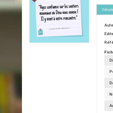
Détail
Aute
Edit
Réf
Fich
D
P
D
N
A