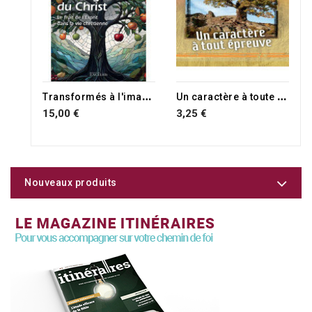
T
ransformés à l'image du Christ
U
n caractère à toute épreuve
15,00 €
3,25 €
Nouveaux produits