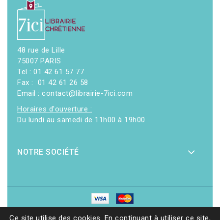
48 rue de Lille
75007 PARIS
Tel : 01 42 61 57 77
Fax : 01 42 61 26 58
Email : contact@librairie-7ici.com
Horaires d'ouverture :
Du lundi au samedi de 11h00 à 19h00
NOTRE SOCIÉTÉ
© 2026 - Librairie 7ici
|
Site web réalisé par Ethicweb
Ce site utilise des cookies. En continuant à utiliser ce site,