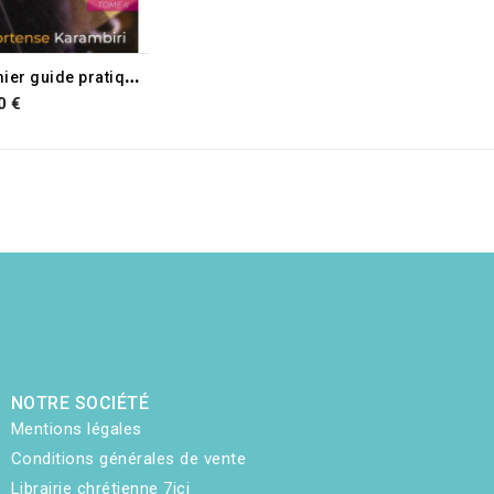
P
remier guide pratique de prière
0 €
NOTRE SOCIÉTÉ
Mentions légales
Conditions générales de vente
Librairie chrétienne 7ici