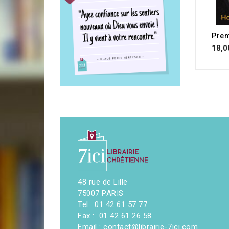
18,0
48 rue de Lille
75007 PARIS
Tel : 01 42 61 57 77
Fax : 01 42 61 26 58
Email : contact@librairie-7ici.com