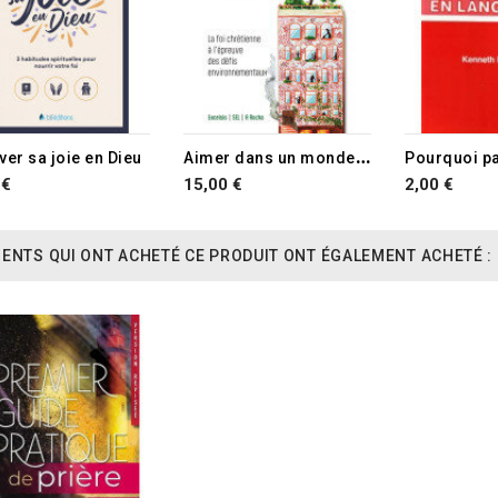
A
imer dans un monde en crise
ver sa joie en Dieu
 €
15,00 €
2,00 €
IENTS QUI ONT ACHETÉ CE PRODUIT ONT ÉGALEMENT ACHETÉ :