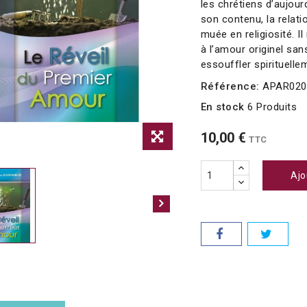
les chrétiens d’aujour
son contenu, la relati
muée en religiosité. I
à l’amour originel sa
essouffler spirituelle
Référence:
APAR020
En stock
6 Produits
10,00 €
TTC
Ajo