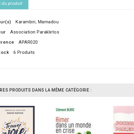
s du produit
ur(s)
Karambiri, Mamadou
eur
Association Parakletos
érence
APAR020
tock
6 Produits
RES PRODUITS DANS LA MÊME CATÉGORIE :