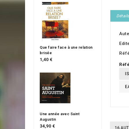
Détail
Aute
Edit
Que faire face à une relation
brisée
Réf
1,40 €
Réfé
I
E
Une année avec Saint
Augustin
34,90 €
16 AUT