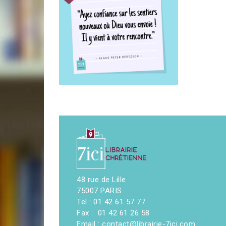
48 rue de Lille
75007 PARIS
Tel : 01 42 61 57 77
Fax : 01 42 61 26 58
Email : contact@librairie-7ici.com