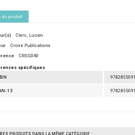
s du produit
ur(s)
Clerc, Lucien
eur
Croire Publications
érence
CRSG040
rences spécifiques
SBN
978285509
AN-13
978285509
RES PRODUITS DANS LA MÊME CATÉGORIE :