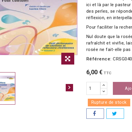
ici et là par le paste
des perles, se réponde
réflexion, en interpell
Pour faciliter la rech
Nul doute que la rosée, 
rafraîchit et vivifie, 
rosée ne fait-elle pas
Référence:
CRSG04
6,00 €
TTC
Ajo
Rupture de stock