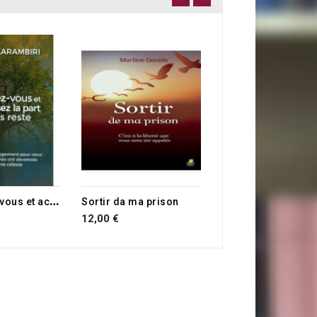
19,90 €
R
edressez-vous et accomplissez la part qui vous reste
Sortir da ma prison
12,00 €