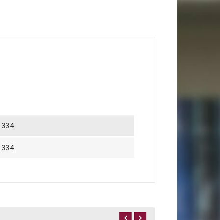
1334
1334