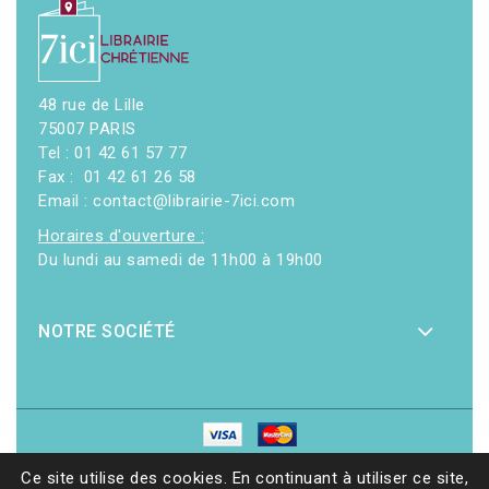
48 rue de Lille
75007 PARIS
Tel : 01 42 61 57 77
Fax : 01 42 61 26 58
Email : contact@librairie-7ici.com
Horaires d'ouverture :
Du lundi au samedi de 11h00 à 19h00
NOTRE SOCIÉTÉ
© 2026 - Librairie 7ici
|
Site web réalisé par Ethicweb
Ce site utilise des cookies. En continuant à utiliser ce site,