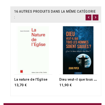
16 AUTRES PRODUITS DANS LA MÊME CATÉGORIE
:
RUPTURE DE STOCK
D
ieu veut-il que tous les hommes soient sauvés ?
La nature de l'Eglise
13,70 €
11,90 €