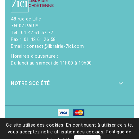
48 rue de Lille
75007 PARIS
Tel : 01 42 61 57 77
Fax : 01 42 61 26 58
Email : contact@librairie-7ici.com
Horaires d'ouverture :
Du lundi au samedi de 11h00 à 19h00
NOTRE SOCIÉTÉ
© 2026 - Librairie 7ici
|
Site web réalisé par Ethicweb
Ce site utilise des cookies. En continuant à utiliser ce site,
vous acceptez notre utilisation des cookies.
Politique de