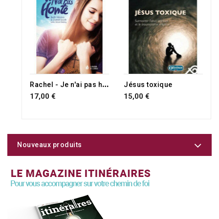
R
achel - Je n'ai pas honte
Jésus toxique
17,00 €
15,00 €
Nouveaux produits