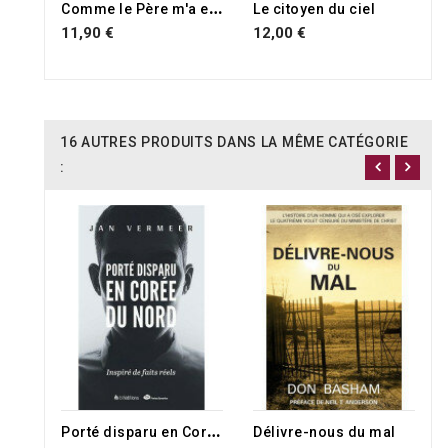
C
omme le Père m'a envoyé
Le citoyen du ciel
11,90 €
12,00 €
16 AUTRES PRODUITS DANS LA MÊME CATÉGORIE
:
P
orté disparu en Corée du Nord
Délivre-nous du mal