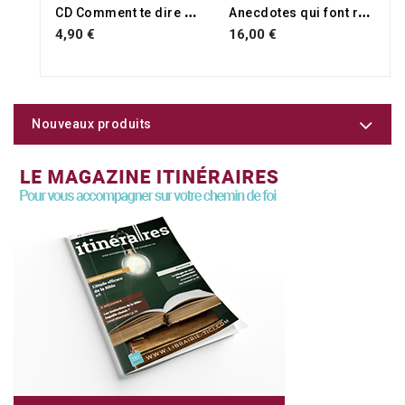
C
D Comment te dire merci
A
necdotes qui font réfléchir
4,90 €
16,00 €
Nouveaux produits