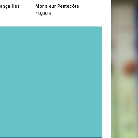
iançailles
Monsieur Pentecôte
10,00 €