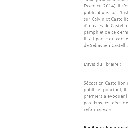
Essen en 2014). Il s’
publications sur l’h
sur Calvin et Castell
d’œuvres de Castellio
pamphlet de ce dern
Il fait partie du cons
de Sébastien Castellio
L'avis du libraire
:
Sébastien Castellion
public et pourtant, il
premiers à évoquer la
pas dans les idées d
réformateurs.
Feuilleter les premi