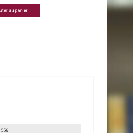
uter au panier
6556