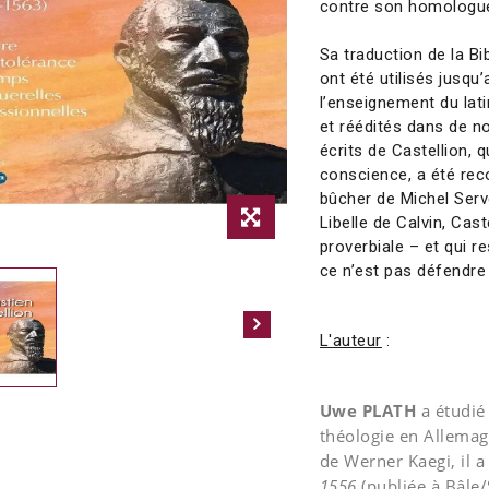
contre son homologue
Sa traduction de la Bi
ont été utilisés jusqu
l’enseignement du lati
et réédités dans de 
écrits de Castellion, q
conscience, a été rec
bûcher de Michel Serv
Libelle de Calvin, Cas
proverbiale – et qui r
ce n’est pas défendre
L'auteur
:
Uwe PLATH
a étudié 
théologie en Allemagn
de Werner Kaegi, il 
1556
(publiée à Bâle/