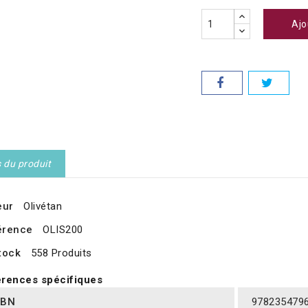
Ajo
s du produit
eur
Olivétan
érence
OLIS200
tock
558 Produits
rences spécifiques
SBN
978235479