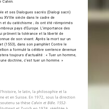
 Calvin.
ble et ses Dialogues sacrés (Dialogi sacri)
’au XVIIIe siècle dans le cadre de
n et du catéchisme ; ils ont été réimprimés
nombreux pays d’Europe. L’importance des
ui prônent la tolérance et la liberté de
onnue de son vivant. Après la mort sur un
et (1553), dans son pamphlet Contre le
tellion a formulé la célèbre sentence devenue
estera toujours d’actualité : « Tuer un homme,
 une doctrine, c’est tuer un homme. »
l’histoire, le latin, la philosophie et la
e et en Suisse. En 1972, sous la direction
a soutenu sa thèse
Calvin et Bâle. 1552-
Stuttgart et Zurich en 1974, rééditée à