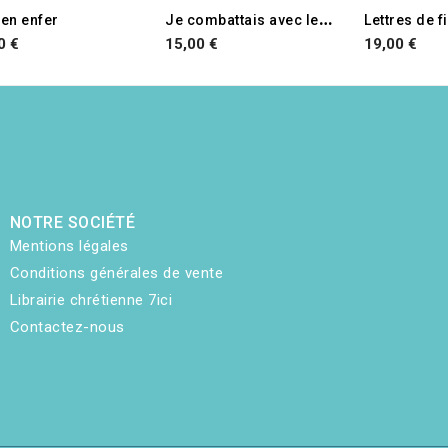
J
e combattais avec le Fatah
 en enfer
Lettres de f
0 €
15,00 €
19,00 €
NOTRE SOCIÉTÉ
Mentions légales
Conditions générales de vente
Librairie chrétienne 7ici
Contactez-nous