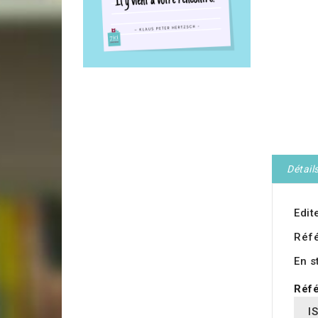
Détail
Edit
Réf
En s
Réfé
I