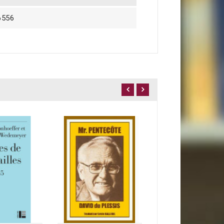
6556
Résurrection
12,00 €