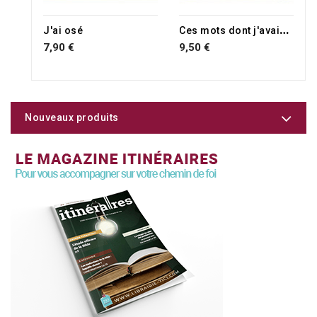
C
es mots dont j'avais peur
J'ai osé
7,90 €
9,50 €
Nouveaux produits