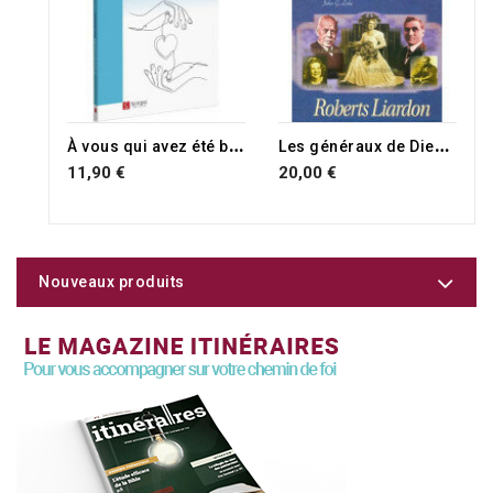
À
vous qui avez été bienveillants
L
es généraux de Dieu - Pourquoi certains ont réussi et d'autres ont échoué vol 1
11,90 €
20,00 €
Nouveaux produits