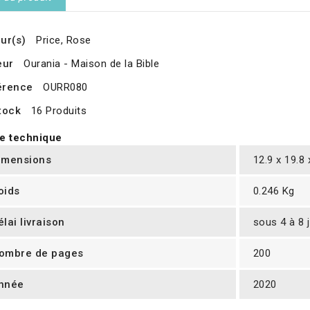
ur(s)
Price, Rose
eur
Ourania - Maison de la Bible
érence
OURR080
tock
16 Produits
e technique
imensions
12.9 x 19.8
oids
0.246 Kg
élai livraison
sous 4 à 8 
ombre de pages
200
nnée
2020