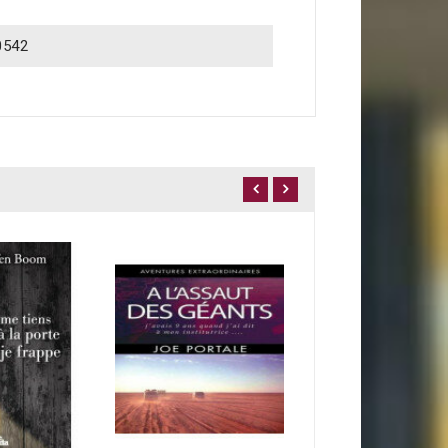
0542
Tam-tam
5,00 €