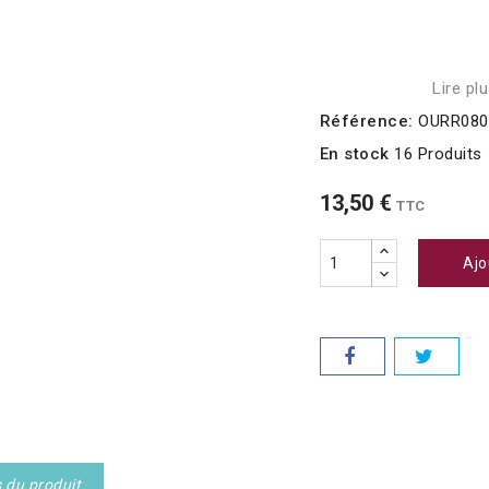
Lire pl
Référence:
OURR080
En stock
16 Produits
13,50 €
TTC
Ajo
s du produit