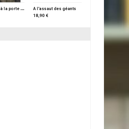
J
e me tiens à la porte et je frappe
A l'assaut des géants
18,90 €