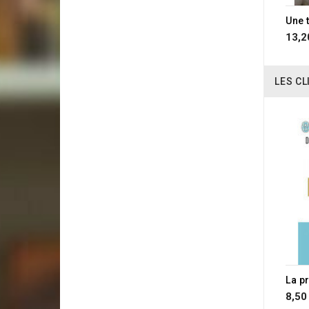
Une 
13,2
LES CL
RUP
La p
8,50