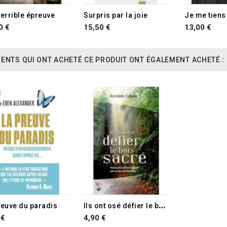
RUPTURE DE STOCK
terrible épreuve
Surpris par la joie
0 €
15,50 €
13,00 €
IENTS QUI ONT ACHETÉ CE PRODUIT ONT ÉGALEMENT ACHETÉ :
TURE DE STOCK
I
ls ont osé défier le bois sacré
reuve du paradis
 €
4,90 €