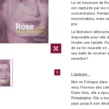
La vie heureuse de Ros
est capturée par les 
concentration. Pendant
innommables, mais sa 
prix.
La libération débouche
Impossible pour elle d
fonder une famille. Pui
de sa foi nouvelle en 
une balle de revolver
remettre?
L'auteure :
Née en Pologne dans u
vécu l'horreur des ca
Etats-Unis, elle a épo
Philadelphie. Elle a 
pays jusqu'à son décè