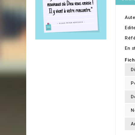
Aute
Edit
Réf
En s
Fich
D
P
D
N
A