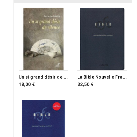
U
n si grand désir de silence
L
a Bible Nouvelle Français Courant bleu avec fermeture
18,00 €
32,50 €