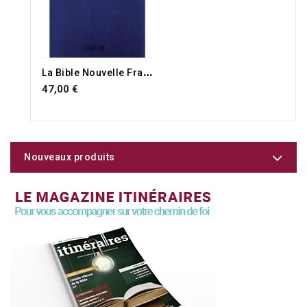
L
a Bible Nouvelle Français Courant gros caractères
47,00 €
Nouveaux produits