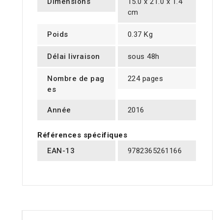
Dimensions
15.0 x 21.0 x 1.4
cm
Poids
0.37 Kg
Délai livraison
sous 48h
Nombre de pag
224 pages
es
Année
2016
Références spécifiques
EAN-13
9782365261166