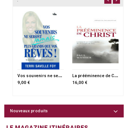
:
RUPTURE DE STOCK
V
os souvenirs ne seront jamais plus grands que vos rêves !
L
a prééminence de Christ
9,00 €
16,00 €
Nouveaux produits