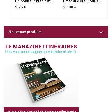
U
n bonheur bien différent
E
ntendre Dieu jour après jour
9,75 €
20,00 €
Nouveaux produits